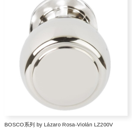
BOSCO系列 by Lázaro Rosa-Violán LZ200V