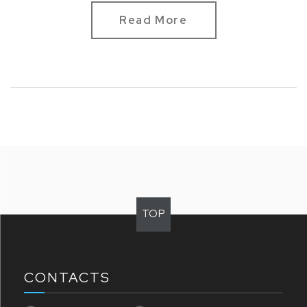
選色
現代款：芥末黃、馬卡龍綠、灰白、奶茶
Read More
標準款：純白、鶴頂紅、活力橘、純黑
標準承重：100 kg
重量：6.7 kg
材質：鋁材料
...
TOP
CONTACTS