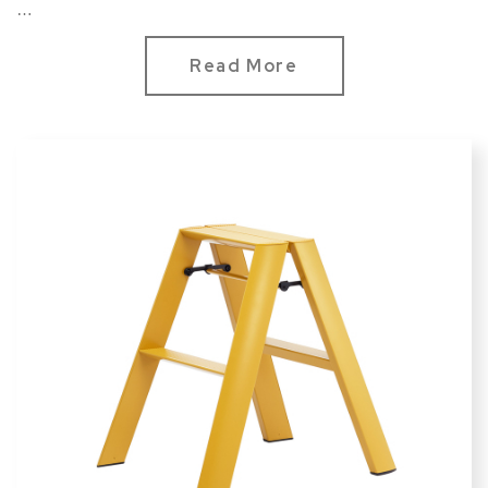
選色
現代款：芥末黃、馬卡龍綠、灰白、奶茶
Read More
標準款：純白、鶴頂紅、活力橘、純黑
標準承重：100 kg
重量：1.7 kg
材質：鋁材料
...