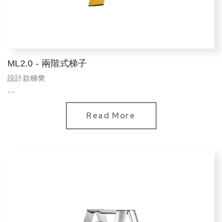
ML2.0 - 兩階式梯子
設計款梯凳
選色
現代款：芥末黃、馬卡龍綠、灰白、奶茶
Read More
標準款：純白、鶴頂紅、活力橘、純黑
標準承重：100 kg
重量：3.2 kg
材質：鋁材料
...