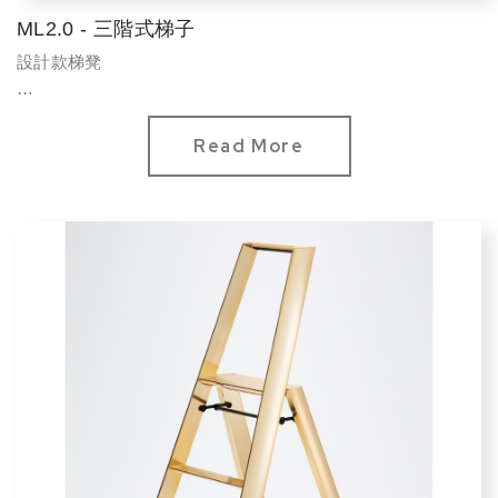
ML2.0 - 三階式梯子
設計款梯凳
選色
現代款：芥末黃、馬卡龍綠、灰白、奶茶
Read More
標準款：純白、鶴頂紅、活力橘、純黑
標準承重：100 kg
重量：5.2 kg
材質：鋁材料
...