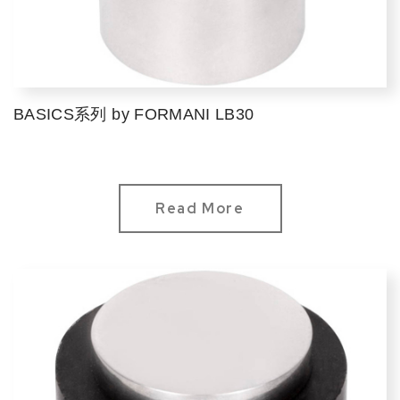
BASICS系列 by FORMANI LB30
Read More